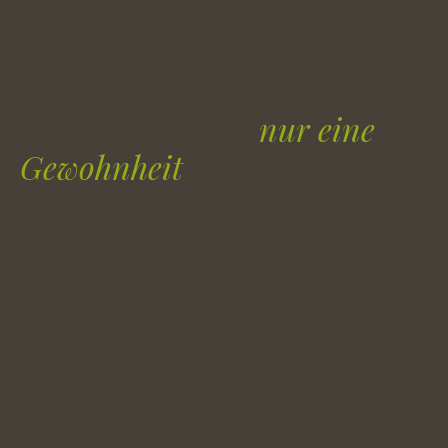
Wenn Rauchen mehr
geworden ist als
nur eine
Gewohnheit
Viele Menschen möchten mit dem Rauchen
aufhören - und haben oft schon mehrfach
versucht, es allein zu schaffen.
Trotzdem entsteht häufig das Gefühl:
👉
„Eigentlich will ich längst aufhören — und
trotzdem greife ich immer wieder zur Zigarette.“