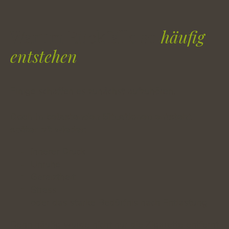
Warum Rückfälle so
häufig
entstehen
Einige schaffen es zunächst aufzuhören.
Doch in belastenden Situationen entsteht
später oft wieder:
innerer Druck
Unruhe
Gereiztheit
Stress
oder das starke Bedürfnis nach Entlastung
Denn häufig wurde nicht nur die Zigarette entfernt