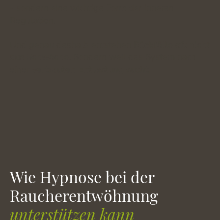
- sondern eine wichtige Form der inneren
Regulation.
Und genau deshalb entstehen
Rückfälle oft nicht
aus Schwäche
. Sondern weil das System nach
einer
vertrauten Entlastung sucht
.
Wie Hypnose bei der
Raucherentwöhnung
unterstützen kann