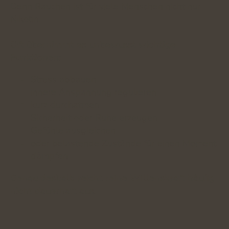
Denn Rauchen ist für viele Menschen nicht nur
Nikotin.
Oft übernimmt es unbewusst wichtige
Funktionen:
Stress abbauen
innere Anspannung regulieren
kurz durchatmen
Sicherheit oder Ruhe erzeugen
Gefühle ausgleichen
oder belastende Zustände für einen Moment
dämpfen
Genau deshalb reicht reine Willenskraft häufig
nicht dauerhaft aus.