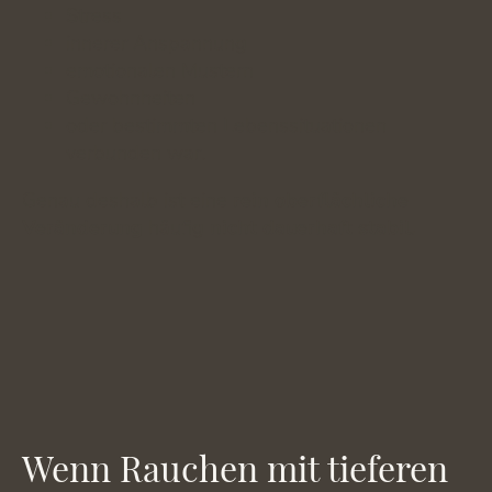
Stress
innerer Anspannung
emotionalen Mustern
Gewohnheiten
oder bestimmten Lebenssituationen
verbunden war.
Genau deshalb ist eine
rein oberflächliche
Veränderung
häufig
nicht dauerhaft stabil.
Wenn Rauchen mit tieferen