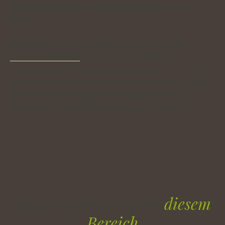
bewusst
, sondern entwickeln sich über viele
Jahre.
Eine Besonderheit in diesem Bersich ist die
Hochsensibilität
. Hochsensiblität ist ein
angeborenes Persönlichkeitsmerkmal, bei dem
das Nervensystem Reize intensiver aufnimmt und
tiefer verarbeitet. Betroffene nehmen Details,
Emotionen und Sinneseindrücke stärker wahr.
Typische Themen in
diesem
Bereich