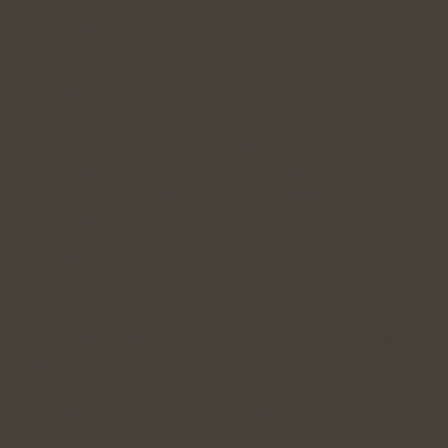
Oft zeigen sich dabei:
starke
Selbstzweifel
emotionale
Abhängigkeit
Verlustangst
Schwierigkeiten,
Grenzen zu setzen
wiederkehrende
Beziehungsmuster
oder das Gefühl, sich selbst immer wieder
im
Weg zu stehen
Viele Betroffene spüren dabei:
👉
„Eigentlich weiß ich, dass mir das nicht guttut -
und trotzdem gerate ich immer wieder in dieselben
Muster.“
Denn emotionale Reaktionen und
Schutzmechanismen
entstehen häufig nicht