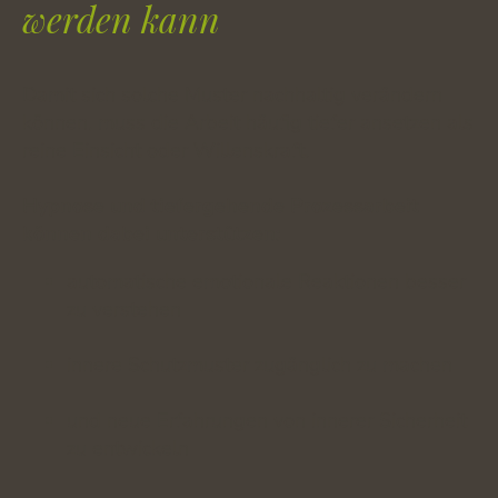
werden kann
Damit sich solche Muster nachhaltig verändern
können, muss die Arbeit häufig tiefer ansetzen als
reine Einsicht oder Willenskraft.
Hypnose und tiefergehende Prozessarbeit
können dabei unterstützen:
automatische emotionale Reaktionen besser
zu verstehen
innere Schutzmuster zugänglich zu machen
und neue Erfahrungen von innerer Sicherheit
zu entwickeln