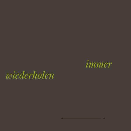
Wenn sich belastende
Gefühle und
Beziehungsmuster
immer
wiederholen
Manche Reaktionen begleiten Menschen über
viele Jahre. Obwohl sie bewusst längst
verstanden wurden, ist
eine Veränderung
nicht
wirklich eingetreten